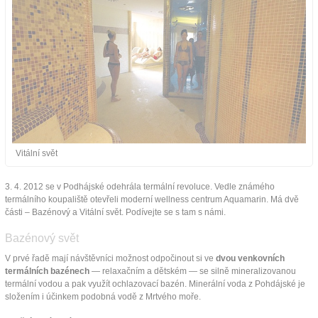
Vitální svět
3. 4. 2012 se v Podhájské odehrála termální revoluce. Vedle známého
termálního koupaliště otevřeli moderní wellness centrum Aquamarin. Má dvě
části – Bazénový a Vitální svět. Podívejte se s tam s námi.
Bazénový svět
V prvé řadě mají návštěvníci možnost odpočinout si ve
dvou venkovních
termálních bazénech
— relaxačním a dětském — se silně mineralizovanou
termální vodou a pak využít ochlazovací bazén. Minerální voda z Pohdájské je
složením i účinkem podobná vodě z Mrtvého moře.