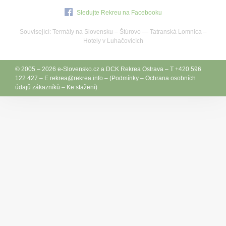
Sledujte Rekreu na Facebooku
Související:
Termály na Slovensku
–
Štúrovo
—
Tatranská Lomnica
–
Hotely v Luhačovicích
© 2005 – 2026
e-Slovensko.cz
a
DCK Rekrea Ostrava
– T +420 596
122 427 – E
rekrea@
rekrea.info
– (
Podmínky
–
Ochrana osobních
údajů zákazníků
–
Ke stažení
)