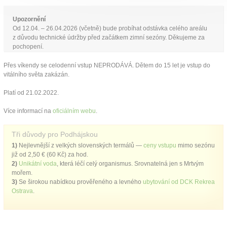
Upozornění
Od 12.04. – 26.04.2026 (včetně) bude probíhat odstávka celého areálu
z důvodu technické údržby před začátkem zimní sezóny. Děkujeme za
pochopení.
Přes víkendy se celodenní vstup NEPRODÁVÁ. Dětem do 15 let je vstup do
vitálního světa zakázán.
Platí od 21.02.2022.
Více informací na
oficiálním webu
.
Tři důvody pro Podhájskou
1)
Nejlevnější z velkých slovenských termálů —
ceny vstupu
mimo sezónu
již od 2,50 € (60 Kč) za hod.
2)
Unikátní voda
, která léčí celý organismus. Srovnatelná jen s Mrtvým
mořem.
3)
Se širokou nabídkou prověřeného a levného
ubytování od DCK Rekrea
Ostrava
.