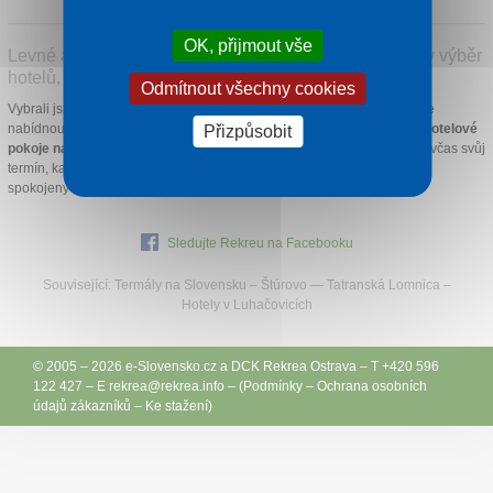
OK, přijmout vše
O nás
Levné a kvalitní ubytování na Jižním Slovensku! Široký výběr
hotelů, penzionů, studií a apartmánů.
Odmítnout všechny cookies
Kontakt
Vybrali jsme pro Vás osvědčené ubytovací kapacity, které Vám můžeme
nabídnout za skvělé ceny.
Prostorné apartmány, studia, penziony či hotelové
Přizpůsobit
pokoje na Jižním Slovensku jsou Vám plně k dispozici.
Rezervujte si včas svůj
termín, kapacity jsou omezené. Naše nabídka je prověřená stovkami
spokojených klientů.
Sledujte Rekreu na Facebooku
Související:
Termály na Slovensku
–
Štúrovo
—
Tatranská Lomnica
–
Hotely v Luhačovicích
© 2005 – 2026
e-Slovensko.cz
a
DCK Rekrea Ostrava
– T +420 596
122 427 – E
rekrea@
rekrea.info
– (
Podmínky
–
Ochrana osobních
údajů zákazníků
–
Ke stažení
)