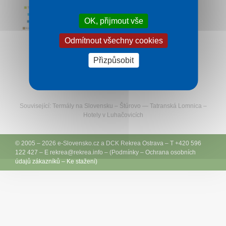
OK, přijmout vše
O nás
Odmítnout všechny cookies
Kontakt
Přizpůsobit
Sledujte Rekreu na Facebooku
Související:
Termály na Slovensku
–
Štúrovo
—
Tatranská Lomnica
–
Hotely v Luhačovicích
© 2005 – 2026
e-Slovensko.cz
a
DCK Rekrea Ostrava
– T +420 596
122 427 – E
rekrea@
rekrea.info
– (
Podmínky
–
Ochrana osobních
údajů zákazníků
–
Ke stažení
)