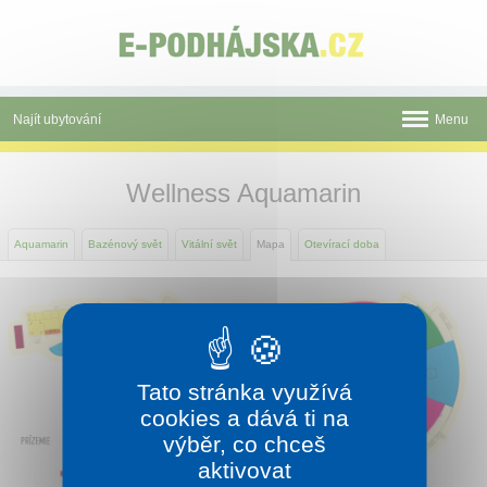
Panel pro správu cookies
Najít ubytování
Menu
Novinky
Wellness Aquamarin
Atrakce
Aquamarin
Bazénový svět
Vitální svět
Mapa
Otevírací doba
Termální koupaliště
Aquamarin
Římské lázně
Tato stránka využívá
Okolí
cookies a dává ti na
výběr, co chceš
Mapa
aktivovat
Tištěné katalogy