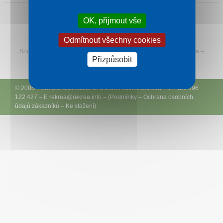
OK, přijmout vše
O nás
Sledujte Rekreu na Facebooku
Odmítnout všechny cookies
Kontakt
Související:
Termály na Slovensku
–
Štúrovo
—
Tatranská Lomnica
–
Přizpůsobit
Hotely v Luhačovicích
© 2005 – 2026
e-Slovensko.cz
a
DCK Rekrea Ostrava
– T +420 596
122 427 – E
rekrea@
rekrea.info
– (
Podmínky
–
Ochrana osobních
údajů zákazníků
–
Ke stažení
)