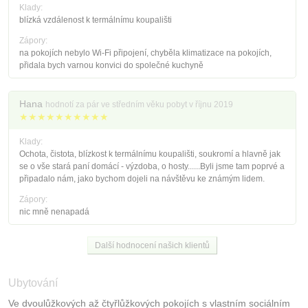
Klady:
blízká vzdálenost k termálnímu koupališti
Zápory:
na pokojích nebylo Wi-Fi připojení, chyběla klimatizace na pokojích,
přidala bych varnou konvici do společné kuchyně
Hana
hodnotí za pár ve středním věku pobyt v říjnu 2019
★★★★★★★★★★
Klady:
Ochota, čistota, blízkost k termálnímu koupališti, soukromí a hlavně jak
se o vše stará paní domácí - výzdoba, o hosty......Byli jsme tam poprvé a
připadalo nám, jako bychom dojeli na návštěvu ke známým lidem.
Zápory:
nic mně nenapadá
Další hodnocení našich klientů
Ubytování
Ve dvoulůžkových až čtyřlůžkových pokojích s vlastním sociálním