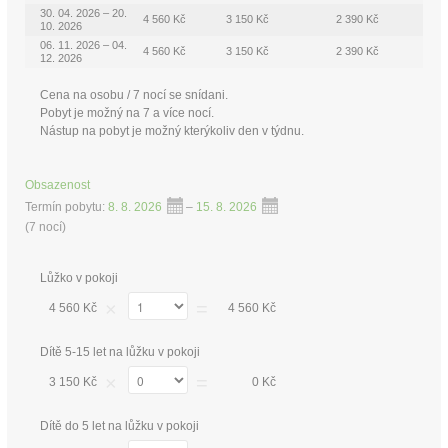
30. 04. 2026 – 20.
4 560 Kč
3 150 Kč
2 390 Kč
10. 2026
06. 11. 2026 – 04.
4 560 Kč
3 150 Kč
2 390 Kč
12. 2026
Cena na osobu / 7 nocí se snídani.
Pobyt je možný na 7 a více nocí.
Nástup na pobyt je možný kterýkoliv den v týdnu.
Obsazenost
Termín pobytu:
8. 8. 2026
–
15. 8. 2026
(
7 nocí
)
Lůžko v pokoji
×
=
4 560 Kč
4 560 Kč
Dítě 5-15 let na lůžku v pokoji
×
=
3 150 Kč
0 Kč
Dítě do 5 let na lůžku v pokoji