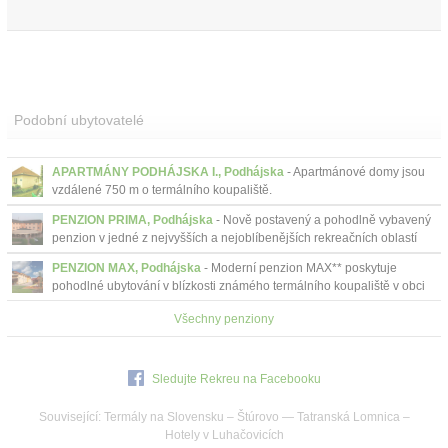
Podobní ubytovatelé
APARTMÁNY PODHÁJSKA I., Podhájska
- Apartmánové domy jsou
vzdálené 750 m o termálního koupaliště.
PENZION PRIMA, Podhájska
- Nově postavený a pohodlně vybavený
penzion v jedné z nejvyšších a nejoblíbenějších rekreačních oblastí
na Slovensku v Podhájské....
PENZION MAX, Podhájska
- Moderní penzion MAX** poskytuje
pohodlné ubytování v blízkosti známého termálního koupaliště v obci
Podhájska. Vychutnejte si komfortní...
Všechny penziony
Sledujte Rekreu na Facebooku
Související:
Termály na Slovensku
–
Štúrovo
—
Tatranská Lomnica
–
Hotely v Luhačovicích