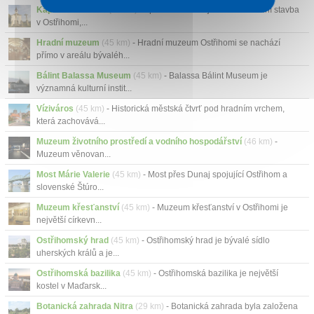
Kaple sv. Tomáše
(45 km)
- aple sv. Tomáše je menší sakrální stavba
v Ostřihomi,...
Hradní muzeum
(45 km)
- Hradní muzeum Ostřihomi se nachází
přímo v areálu bývaléh...
Bálint Balassa Museum
(45 km)
- Balassa Bálint Museum je
významná kulturní instit...
Víziváros
(45 km)
- Historická městská čtvrť pod hradním vrchem,
která zachovává...
Muzeum životního prostředí a vodního hospodářství
(46 km)
-
Muzeum věnovan...
Most Márie Valerie
(45 km)
- Most přes Dunaj spojující Ostřihom a
slovenské Štúro...
Muzeum křesťanství
(45 km)
- Muzeum křesťanství v Ostřihomi je
největší církevn...
Ostřihomský hrad
(45 km)
- Ostřihomský hrad je bývalé sídlo
uherských králů a je...
Ostřihomská bazilika
(45 km)
- Ostřihomská bazilika je největší
kostel v Maďarsk...
Botanická zahrada Nitra
(29 km)
- Botanická zahrada byla založena