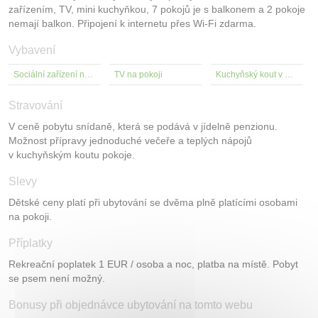
zařízením, TV, mini kuchyňkou, 7 pokojů je s balkonem a 2 pokoje
nemají balkon. Připojení k internetu přes Wi-Fi zdarma.
Vybavení
Sociální zařízení na pokoji
TV na pokoji
Kuchyňský kout v pokoji
Stravování
V ceně pobytu snídaně, která se podává v jídelně penzionu.
Možnost přípravy jednoduché večeře a teplých nápojů
v kuchyňským koutu pokoje.
Slevy
Dětské ceny platí při ubytování se dvěma plně platícími osobami
na pokoji.
Příplatky
Rekreační poplatek 1 EUR / osoba a noc, platba na místě. Pobyt
se psem není možný.
Bonusy při objednávce ubytování na tomto webu