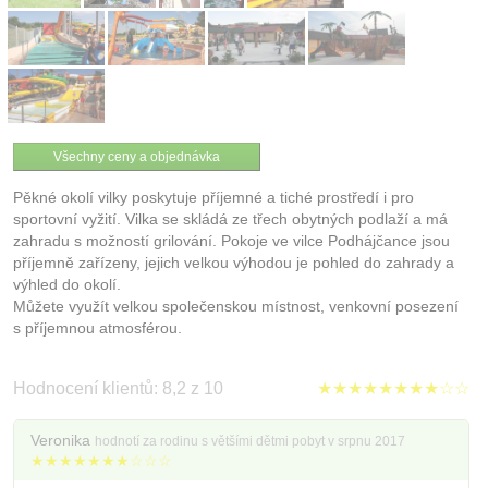
Všechny ceny a objednávka
Pěkné okolí vilky poskytuje příjemné a tiché prostředí i pro
sportovní vyžití. Vilka se skládá ze třech obytných podlaží a má
zahradu s možností grilování. Pokoje ve vilce Podhájčance jsou
příjemně zařízeny, jejich velkou výhodou je pohled do zahrady a
výhled do okolí.
Můžete využít velkou společenskou místnost, venkovní posezení
s příjemnou atmosférou.
Hodnocení klientů: 8,2 z 10
★★★★★★★★☆☆
Veronika
hodnotí za rodinu s většími dětmi pobyt v srpnu 2017
★★★★★★★☆☆☆