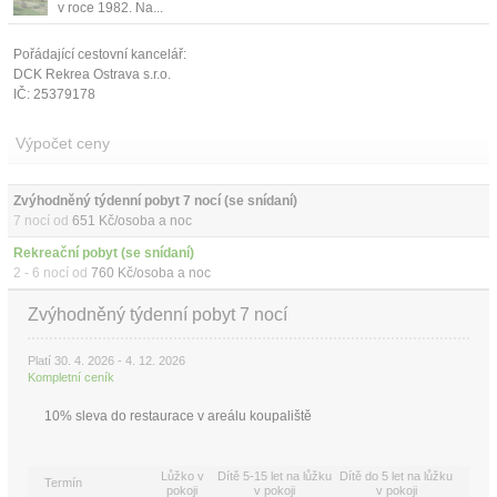
v roce 1982. Na...
Pořádající cestovní kancelář:
DCK Rekrea Ostrava s.r.o.
IČ: 25379178
Výpočet ceny
Zvýhodněný týdenní pobyt 7 nocí (se snídaní)
7 nocí od
651 Kč/osoba a noc
Rekreační pobyt (se snídaní)
2 - 6 nocí od
760 Kč/osoba a noc
Zvýhodněný týdenní pobyt 7 nocí
Platí 30. 4. 2026 - 4. 12. 2026
Kompletní ceník
10% sleva do restaurace v areálu koupaliště
Lůžko v
Dítě 5-15 let na lůžku
Dítě do 5 let na lůžku
Termín
pokoji
v pokoji
v pokoji