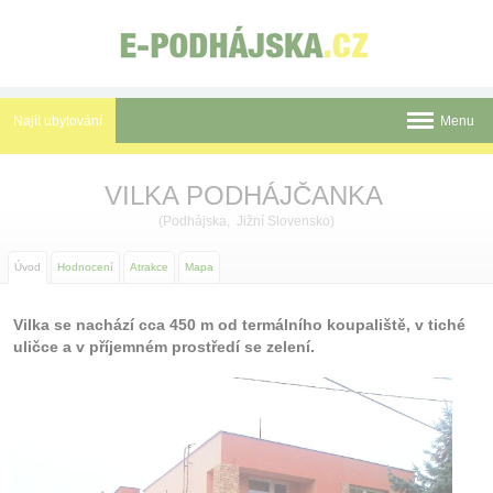
Panel pro správu cookies
Najít ubytování
Menu
Novinky
VILKA PODHÁJČANKA
Atrakce
(Podhájska, Jižní Slovensko)
Termální koupaliště
Úvod
Hodnocení
Atrakce
Mapa
Aquamarin
Vilka se nachází cca 450 m od termálního koupaliště, v tiché
uličce a v příjemném prostředí se zelení.
Římské lázně
Okolí
Mapa
Tištěné katalogy