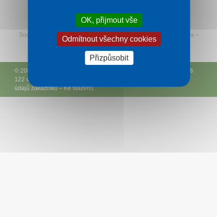
Sledujte Rekreu na Facebooku
OK, přijmout vše
O nás
Související:
Termály na Slovensku
–
Štúrovo
—
Tatranská Lomnica
–
Odmítnout všechny cookies
Kontakt
Hotely v Luhačovicích
Přizpůsobit
© 2005 – 2026
e-Slovensko.cz
a
DCK Rekrea Ostrava
– T +420 596
122 427 – E
rekrea@
rekrea.info
– (
Podmínky
–
Ochrana osobních
údajů zákazníků
–
Ke stažení
)